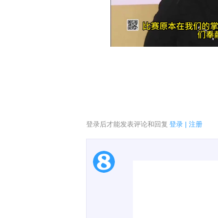
登录后才能发表评论和回复
登录
|
注册
1.电脑端新用户可以发
2.发言请遵守国家法律法
00:00 / 01:41
3.禁止发布任何宣传、