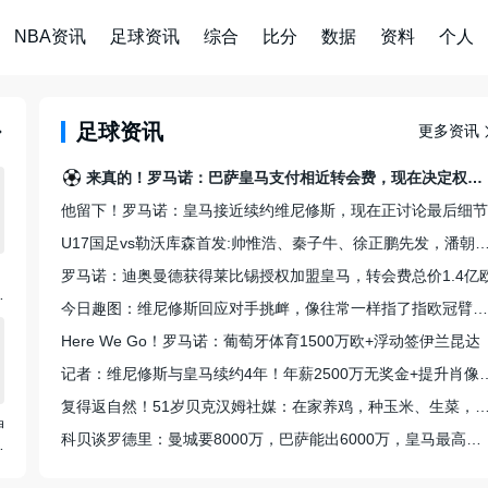
NBA资讯
足球资讯
综合
比分
数据
资料
个人
足球资讯
更多资讯
来真的！罗马诺：巴萨皇马支付相近转会费，现在决定权在罗德里
他留下！罗马诺：皇马接近续约维尼修斯，现在正讨论最后细节
U17国足vs勒沃库森首发:帅惟浩、秦子牛、徐正鹏先发，
罗马诺：迪奥曼德获得莱比锡授权加盟皇马，转会费总价1.4亿
比
今日趣图：维尼修斯回应对手挑衅，像往常一样指了指欧冠臂章😭
去
Here We Go！罗马诺：葡萄牙体育1500万欧+浮动签伊兰昆达
记者：维尼修斯与皇马续约4年！年薪2
复得返自然！51岁贝克汉姆社媒：在家养鸡，种玉米、生
神
科贝谈罗德里：曼城要8000万，巴萨能出6000万，皇马最高出5000万
简