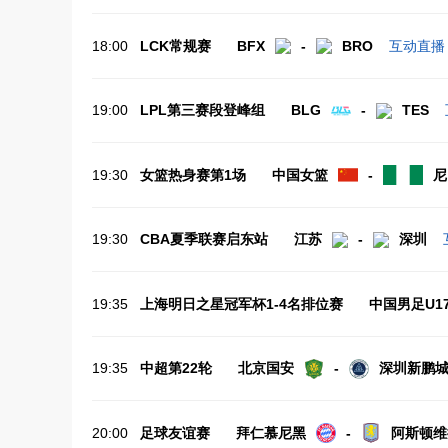
18:00
LCK常规赛
BFX
-
BRO
互动直播
19:00
LPL第三赛段登峰组
BLG
-
TES
19:30
女篮热身赛第1场
中国女篮
-
尼
19:30
CBA夏季联赛启东站
江苏
-
深圳
19:35
上海明日之星冠军杯1-4名排位赛
中国男足U1
19:35
中超第22轮
北京国安
-
深圳新鹏
20:00
足球友谊赛
拜仁慕尼黑
-
阿斯顿维