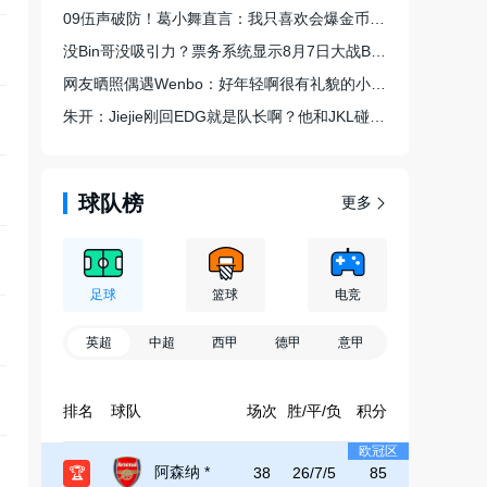
09伍声破防！葛小舞直言：我只喜欢会爆金币的舔狗
没Bin哥没吸引力？票务系统显示8月7日大战BLGvsTES场次仍有余票
网友晒照偶遇Wenbo：好年轻啊很有礼貌的小男孩 希望他能越打越好
朱开：Jiejie刚回EDG就是队长啊？他和JKL碰拳了还真是
球队榜
更多
足球
篮球
电竞
英超
中超
西甲
德甲
意甲
排名
球队
场次
胜/平/负
积分
欧冠区
阿森纳 *
🏆
38
26/7/5
85