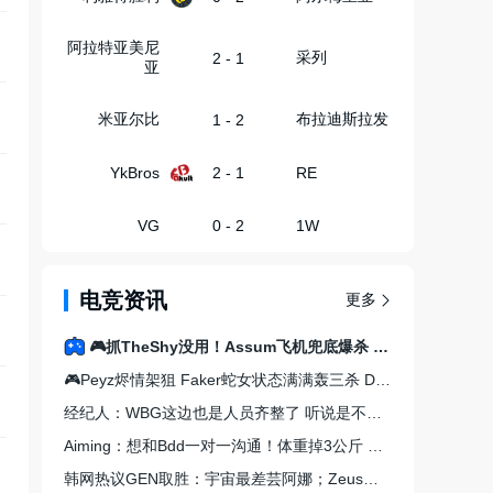
阿拉特亚美尼
采列
2 - 1
亚
米亚尔比
布拉迪斯拉发
1 - 2
YkBros
2 - 1
RE
VG
0 - 2
1W
电竞资讯
更多
🎮抓TheShy没用！Assum飞机兜底爆杀 Meiko巴德立天功 iG赢首局
🎮Peyz烬情架狙 Faker蛇女状态满满轰三杀 DK三路炸穿 T1赢首局
经纪人：WBG这边也是人员齐整了 听说是不是调整的还不错！
Aiming：想和Bdd一对一沟通！体重掉3公斤 身体甚至补水都很难
韩网热议GEN取胜：宇宙最差芸阿娜；Zeus去BLG该有多可怕