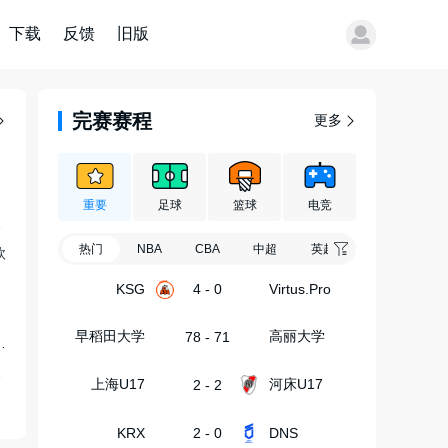
下载
反馈
旧版
完赛赛程
更多
重要
足球
篮球
电竞
潘朝伟替补
热门
NBA
CBA
中超
英超
西甲
意
欧
KSG
4 - 0
Virtus.Pro
早稻田大学
高丽大学
78 - 71
500万无奖金+提升肖像权比重
菜，养绿植
上海U17
河床U17
2 - 2
KRX
2 - 0
DNS