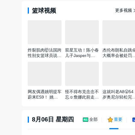
篮球视频
更多视频
炸裂肌肉🤯法国跨
双星互动！陈小春
杰伦布朗私自跳
性别女篮球员说想
儿子Jasper与湖
大概率会被处罚
打WNBA！场均
人球星里夫斯下场
NBA为何禁止球
20+20
互动🏀
玩高危运动
网友偶遇姚明提车
怪不得布克念念不
这就叫老A8😤54
蔚来ES9！ 姚明
忘☺️詹娜此前走
岁奥尼尔轻松完
说买车最看重空
秀，这个好身材真
招牌挂筐暴
间：等了2月
是一览无余~
扣！！！
8月06日 星期四
全部
重要