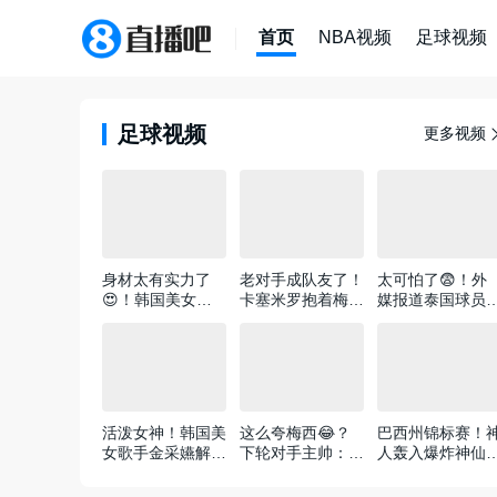
首页
NBA视频
足球视频
足球视频
更多视频
身材太有实力了
老对手成队友了！
太可怕了😨！外
😍！韩国美女歌
卡塞米罗抱着梅
媒报道泰国球员
手金采嬿解说席热
西，给梅老板整笑
赛中遭雷击不幸
舞，男解说欢呼
了😂
世
活泼女神！韩国美
这么夸梅西😂？
巴西州锦标赛！
女歌手金采嬿解说
下轮对手主帅：哥
人轰入爆炸神仙
比赛时在场边玩水
们就不能度度假，
球！这位置射门
枪😂
坐坐游艇吗？
直不讲道理！