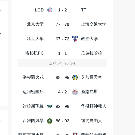
LGD
1 - 2
TT
北京大学
上海交通大学
77 - 79
奔赴渴望终老凤凰城
延世大学
政治大学
67 - 72
洛杉矶FC
瓜达拉哈拉
1 - 1
点球5-4 | 90' 1-1
洛杉矶火花
芝加哥天空
资格签4年2.75亿
88 - 95
迈阿密国际
圣路易斯
4 - 2
达拉斯飞翼
华盛顿神秘人
92 - 96
选
西雅图风暴
纽约自由人
86 - 92