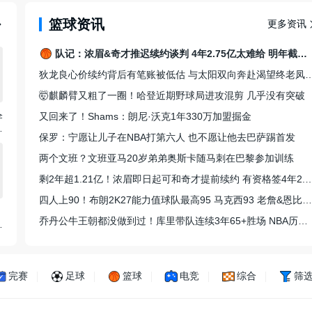
篮球资讯
更多资讯
队记：浓眉&奇才推迟续约谈判 4年2.75亿太难给 明年截止日成关键
狄龙良心价续约背后有笔账被低估 与太阳双向
🤯麒麟臂又粗了一圈！哈登近期野球局进攻混剪 几乎没有突破
伞
又回来了！Shams：朗尼·沃克1年330万加盟掘金
！
保罗：宁愿让儿子在NBA打第六人 也不愿让他去巴萨踢首发
员
两个文班？文班亚马20岁弟弟奥斯卡随马刺在巴黎参加训练
剩2年超1.21亿！浓眉即日起可和奇才提前续约 有
四人上90！布朗2K27能力值球队最高95 马克西93 老詹&恩比德92
乔丹公牛王朝都没做到过！库里带队连续3年65+胜场 NBA历史唯一
成
完赛
足球
篮球
电竞
综合
筛