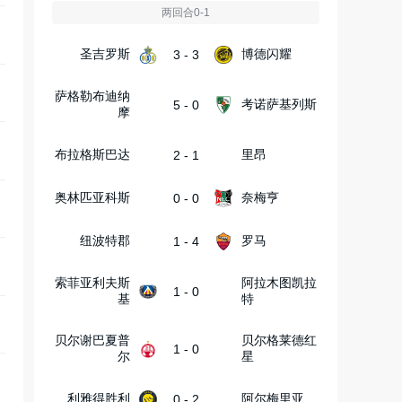
两回合0-1
圣吉罗斯
博德闪耀
3 - 3
萨格勒布迪纳
考诺萨基列斯
5 - 0
摩
布拉格斯巴达
里昂
2 - 1
奥林匹亚科斯
奈梅亨
0 - 0
纽波特郡
罗马
1 - 4
索菲亚利夫斯
阿拉木图凯拉
1 - 0
基
特
贝尔谢巴夏普
贝尔格莱德红
1 - 0
尔
星
利雅得胜利
阿尔梅里亚
0 - 2