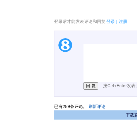
登录后才能发表评论和回复
登录
|
注册
1.电脑端新用户可以发
2.发言请遵守国家法律法
3.禁止发布任何宣传、
按Ctrl+Enter发
已有
259
条评论。
刷新评论
下载直