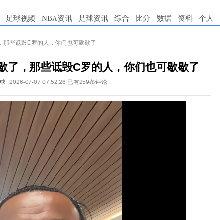
足球视频
NBA资讯
足球资讯
综合
比分
数据
资料
个人
，那些诋毁C罗的人，你们也可歇歇了
歇了，那些诋毁C罗的人，你们也可歇歇了
球
2026-07-07 07:52:26
已有259条评论