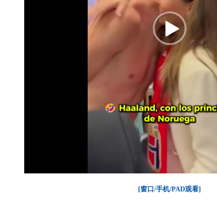
[窗口/手机/PAD观看]