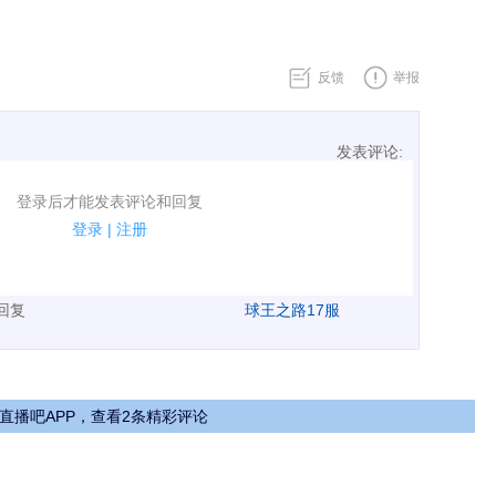
反馈
举报
发表评论:
表评论了！
登录后才能发表评论和回复
规.
登录
|
注册
广告、侮辱攻击他人、刷屏等信息.
表回复
球王之路17服
直播吧APP，查看2条精彩评论