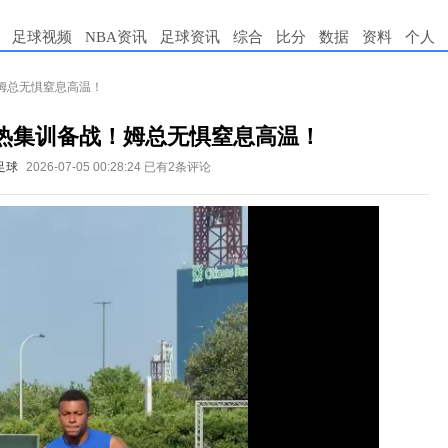
足球视频
NBA资讯
足球资讯
综合
比分
数据
资料
个人
姆总无惧窒息高温！
热集训备战！姆总无惧窒息高温！
足球
2026-07-05 00:28:24
已有2条评论