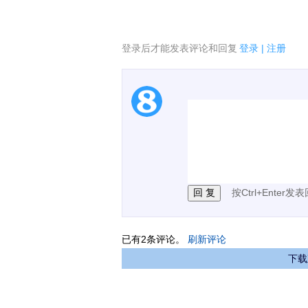
登录后才能发表评论和回复
登录
|
注册
1.电脑端新用户可以发
2.发言请遵守国家法律法
3.禁止发布任何宣传、
按Ctrl+Enter发
已有
2
条评论。
刷新评论
下载