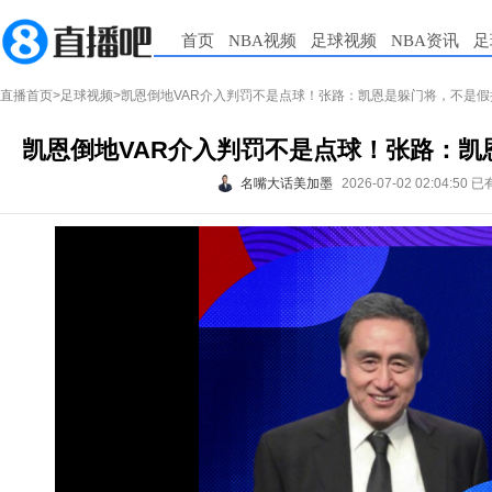
首页
NBA视频
足球视频
NBA资讯
足
直播首页
>
足球视频
>凯恩倒地VAR介入判罚不是点球！张路：凯恩是躲门将，不是假
凯恩倒地VAR介入判罚不是点球！张路：凯
名嘴大话美加墨
2026-07-02 02:04:50
已