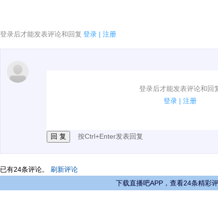
登录后才能发表评论和回复
登录
|
注册
1.电脑端新用户可以发表评论了！
登录后才能发表评论和回
2.发言请遵守国家法律法规.
登录
|
注册
3.禁止发布任何宣传、广告、侮辱攻击他人、刷屏等信
按Ctrl+Enter发表回复
已有
24
条评论。
刷新评论
下载直播吧APP，查看24条精彩