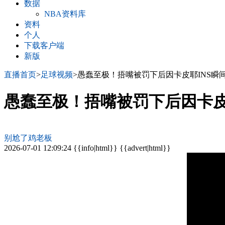
数据
NBA资料库
资料
个人
下载客户端
新版
直播首页
>
足球视频
>愚蠢至极！捂嘴被罚下后因卡皮耶INS瞬间
愚蠢至极！捂嘴被罚下后因卡皮耶
别尬了鸡老板
2026-07-01 12:09:24 {{info|html}} {{advert|html}}