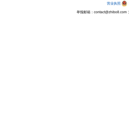
营业执照
举报邮箱：contact@zhibo8.c