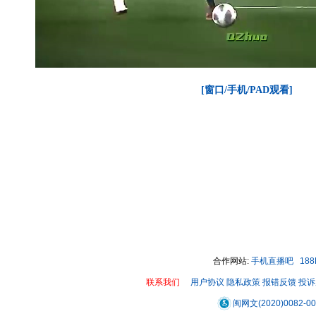
[窗口/手机/PAD观看]
合作网站:
手机直播吧
18
联系我们
用户协议
隐私政策
报错反馈
投诉
闽网文(2020)0082-0