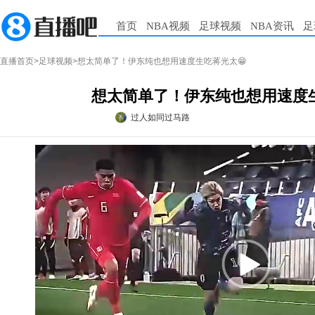
首页
NBA视频
足球视频
NBA资讯
足
直播首页
>
足球视频
>想太简单了！伊东纯也想用速度生吃蒋光太😁
想太简单了！伊东纯也想用速度生
过人如同过马路