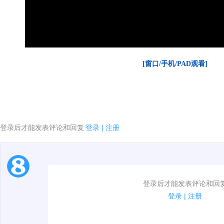
[窗口/手机/PAD观看]
登录后才能发表评论和回复
登录
|
注册
1.电脑端新用户可以发表评论了！
登录后才能发表评论和回
2.发言请遵守国家法律法规.
登录
|
注册
3.禁止发布任何宣传、广告、侮辱攻击他人、刷屏等信