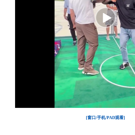
[窗口/手机/PAD观看]