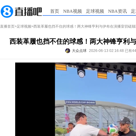
首页
NBA视频
足球视频
NBA资讯
足
直播首页
>
足球视频
>西装革履也挡不住的球感！两大神锋亨利与伊布在演播室切磋颠
西装革履也挡不住的球感！两大神锋亨利
大众点球
2026-06-13 02:16:48
已有4