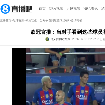
首页
NBA视频
足球视频
NBA资讯
足
直播首页
>
足球视频
>欧冠官推：当对手看到这些球员替补登场时😱
欧冠官推：当对手看到这些球员替
过人如同过马路
2026-06-06 19:33:53
已有