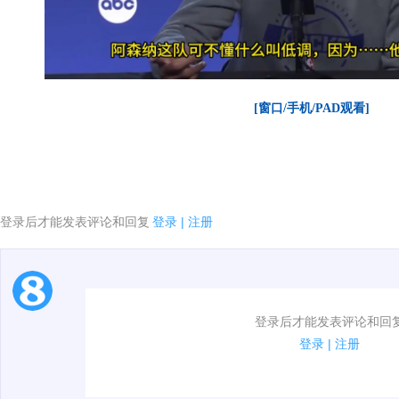
[窗口/手机/PAD观看]
登录后才能发表评论和回复
登录
|
注册
1.电脑端新用户可以发表评论了！
登录后才能发表评论和回
2.发言请遵守国家法律法规.
登录
|
注册
00:00 / 00:14
3.禁止发布任何宣传、广告、侮辱攻击他人、刷屏等信