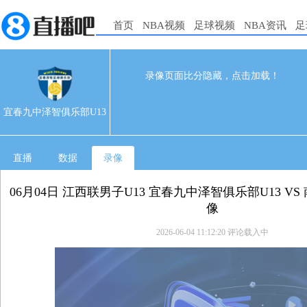
首页
NBA视频
足球视频
NBA资讯
足
录像页面比分隐藏，点击加载！
0
0
06-04 08:00
宜春九中泽智俱乐部U13
直播
数据
录像
06月04日 江西联男子U13 宜春九中泽智俱乐部U13 VS
像
2026-06-04 11:12:20
评论载入中