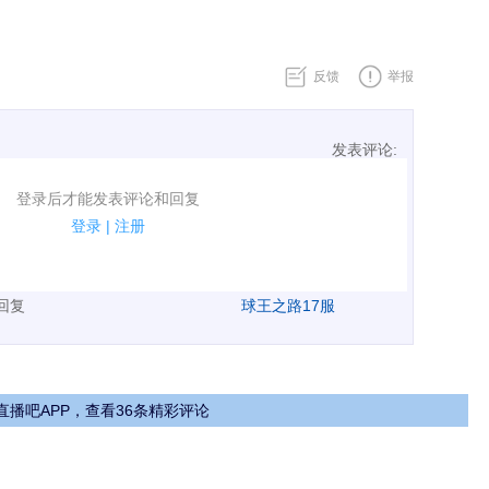
反馈
举报
发表评论:
表评论了！
登录后才能发表评论和回复
规.
登录
|
注册
广告、侮辱攻击他人、刷屏等信息.
表回复
球王之路17服
直播吧APP，查看36条精彩评论