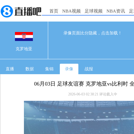
首页
NBA视频
足球视频
NBA资讯
足
录像页面比分隐藏，点击加载！
0
0
06-03 00:00
克罗地亚
直播
数据
集锦
录像
战报
06月03日 足球友谊赛 克罗地亚vs比利时 
2026-06-03 02:38:21
评论载入中