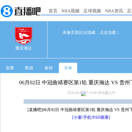
首页
NBA视频
足球视频
NBA资讯
足
录像页面比分隐藏，点击加载！
0
0
06-02 13:00
重庆瀚达
直播
数据
集锦
录像
06月02日 中冠曲靖赛区第1轮 重庆瀚达 VS 贵
2026-06-02 15:34:00
评论载入中
[直播吧]06月02日 中冠曲靖赛区第1轮 重庆瀚达 VS 贵
[小窗/手机/PAD观看]