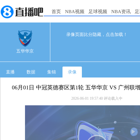
首页
NBA视频
足球视频
NBA资讯
足
录像页面比分隐藏，点击加载！
0
0
06-01 17:30
五华华京
直播
数据
集锦
录像
06月01日 中冠英德赛区第1轮 五华华京 VS 广州
2026-06-01 19:57:40
评论载入中