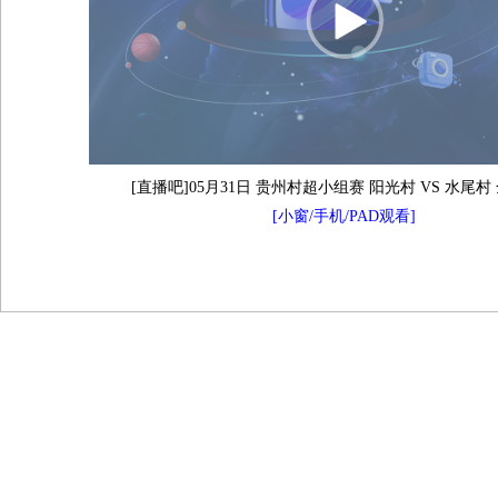
[直播吧]05月31日 贵州村超小组赛 阳光村 VS 水尾村
[小窗/手机/PAD观看]