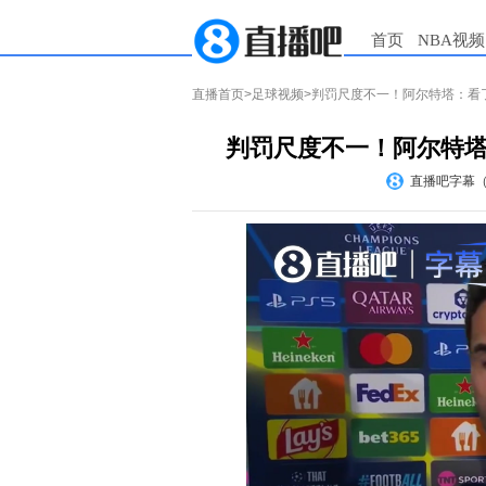
首页
NBA视频
直播首页
>
足球视频
>判罚尺度不一！阿尔特塔：看
判罚尺度不一！阿尔特
直播吧字幕