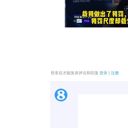
登录后才能发表评论和回复
登录
|
注册
1.电脑端新用户可以发
2.发言请遵守国家法律法
00:00 / 01:08
3.禁止发布任何宣传、