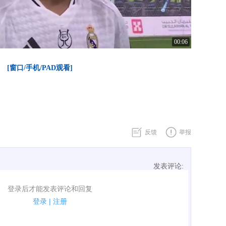
00:06
[窗口/手机/PAD观看]
反馈
举报
发表评论:
表评论了！
登录后才能发表评论和回复
规.
登录
|
注册
广告、侮辱攻击他人、刷屏等信息.