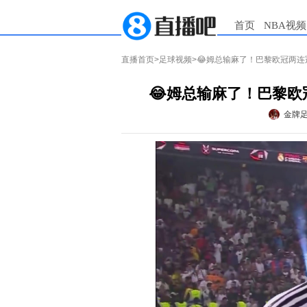
首页
NBA视频
直播首页
>
足球视频
>😂姆总输麻了！巴黎欧冠两
😂姆总输麻了！巴黎
金牌