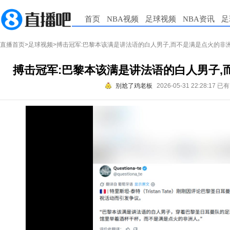
首页
NBA视频
足球视频
NBA资讯
足
直播首页
>
足球视频
>搏击冠军:巴黎本该满是讲法语的白人男子,而不是满是点火的非
搏击冠军:巴黎本该满是讲法语的白人男子,
别尬了鸡老板
2026-05-31 22:28:17
已有