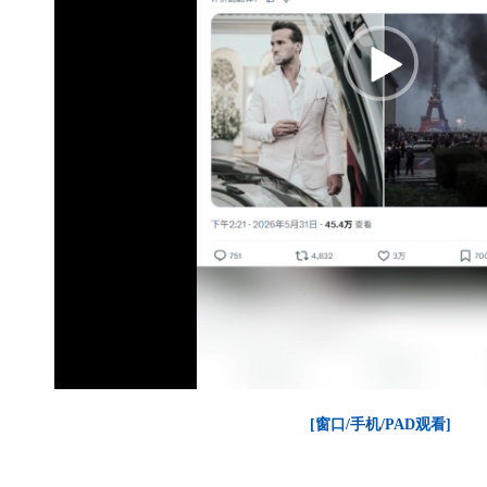
[窗口/手机/PAD观看]