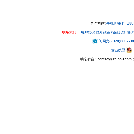
00:00 / 00:08
合作网站:
手机直播吧
18
联系我们
用户协议
隐私政策
报错反馈
投诉
闽网文(2020)0082-0
营业执照
举报邮箱：contact@zhibo8.c