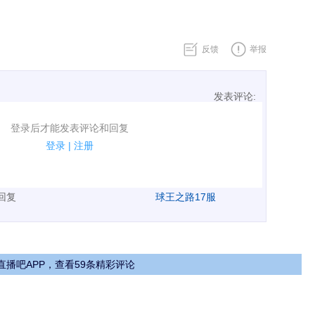
反馈
举报
发表评论:
表评论了！
登录后才能发表评论和回复
规.
登录
|
注册
广告、侮辱攻击他人、刷屏等信息.
表回复
球王之路17服
直播吧APP，查看59条精彩评论