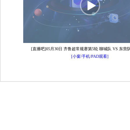
[直播吧]05月30日 齐鲁超常规赛第5轮 聊城队 VS 东营
[小窗/手机/PAD观看]