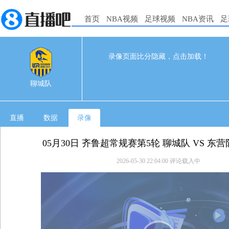
首页
NBA视频
足球视频
NBA资讯
足
录像页面比分隐藏，点击加载！
0
0
05-30 19:30
聊城队
直播
数据
录像
05月30日 齐鲁超常规赛第5轮 聊城队 VS 东
2026-05-30 22:04:00
评论载入中