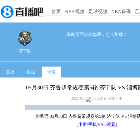
首页
NBA视频
足球视频
NBA资讯
足
录像页面比分隐藏，点击加载！
0
0
05-30 16:00
济宁队
直播
数据
录像
05月30日 齐鲁超常规赛第5轮 济宁队 VS 淄
2026-05-30 18:31:50
评论载入中
[直播吧]05月30日 齐鲁超常规赛第5轮 济宁队 VS 淄博
[小窗/手机/PAD观看]