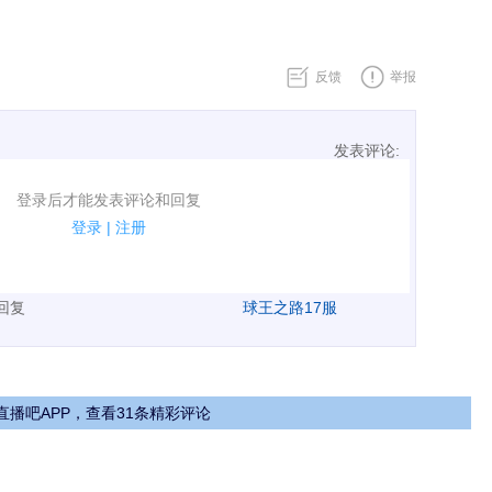
反馈
举报
发表评论:
表评论了！
登录后才能发表评论和回复
规.
登录
|
注册
广告、侮辱攻击他人、刷屏等信息.
表回复
球王之路17服
直播吧APP，查看31条精彩评论