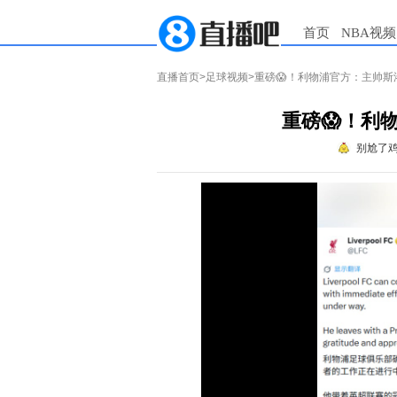
首页
NBA视频
直播首页
>
足球视频
>重磅😱！利物浦官方：主帅
重磅😱！利
别尬了