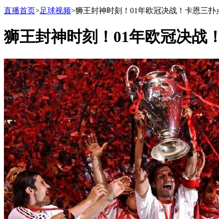
直播首页
>
足球视频
>狮王封神时刻！01年欧冠决战！卡恩三
狮王封神时刻！01年欧冠决战