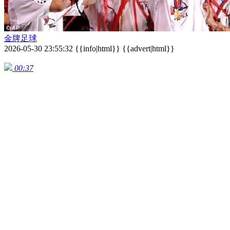
金牌足球
2026-05-30 23:55:32 {{info|html}} {{advert|html}}
00:37