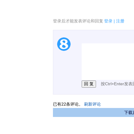
登录后才能发表评论和回复
登录
|
注册
1.电脑端新用户可以发
2.发言请遵守国家法律法
3.禁止发布任何宣传、
按Ctrl+Enter发
已有
22
条评论。
刷新评论
下载