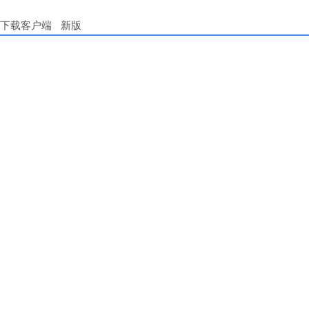
下载客户端
新版