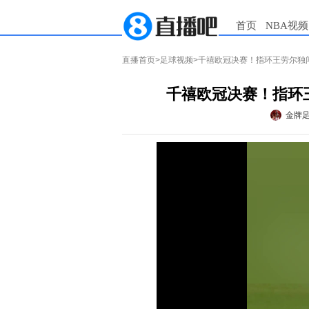
首页
NBA视频
直播首页
>
足球视频
>千禧欧冠决赛！指环王劳尔独
千禧欧冠决赛！指环
金牌