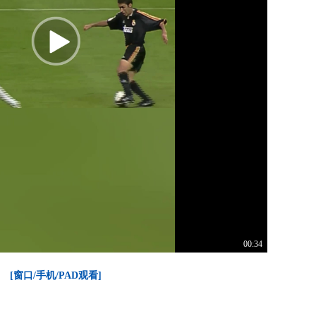
00:34
[窗口/手机/PAD观看]