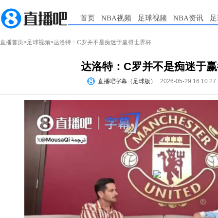
首页
NBA视频
足球视频
NBA资讯
足
直播首页
>
足球视频
>达洛特：C罗并不是痴迷于赢得世界杯
达洛特：C罗并不是痴迷于赢
直播吧字幕（足球版）
2026-05-29 16:10:27