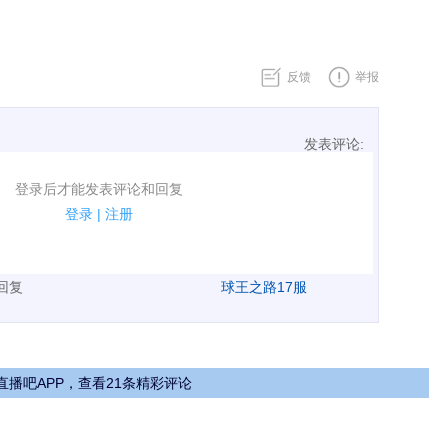
反馈
举报
发表评论:
表评论了！
登录后才能发表评论和回复
规.
登录
|
注册
广告、侮辱攻击他人、刷屏等信息.
表回复
球王之路17服
直播吧APP，查看21条精彩评论