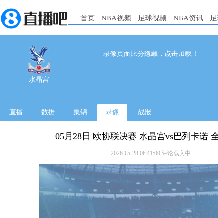
首页
NBA视频
足球视频
NBA资讯
足
录像页面比分隐藏，点击加载！
0
0
05-28 03:00
水晶宫
直播
数据
集锦
录像
战报
05月28日 欧协联决赛 水晶宫vs巴列卡诺 
2026-05-28 06:41:00
评论载入中