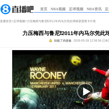
首页
NBA视频
足球视频
NBA资讯
足
直播首页
>
足球视频
>力压梅西与鲁尼❗️2011年内马尔凭此球斩获普斯卡什奖
力压梅西与鲁尼❗️2011年内马尔凭
别尬了鸡老板
2026-05-28 12:56:56
已有