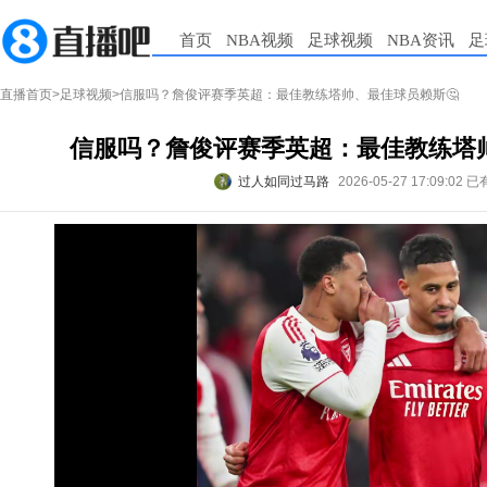
首页
NBA视频
足球视频
NBA资讯
足
直播首页
>
足球视频
>信服吗？詹俊评赛季英超：最佳教练塔帅、最佳球员赖斯🤔
信服吗？詹俊评赛季英超：最佳教练塔帅
过人如同过马路
2026-05-27 17:09:02
已