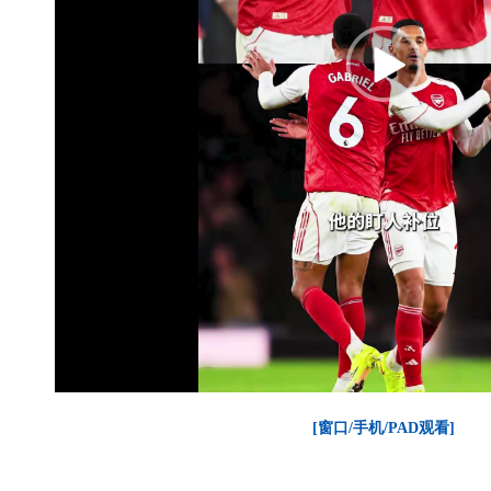
[窗口/手机/PAD观看]