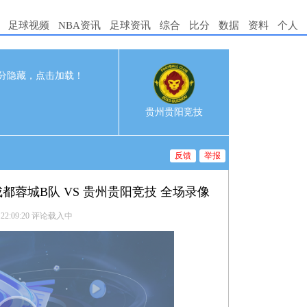
足球视频
NBA资讯
足球资讯
综合
比分
数据
资料
个人
分隐藏，点击加载！
0
5-26 19:35
贵州贵阳竞技
反馈
举报
 成都蓉城B队 VS 贵州贵阳竞技 全场录像
 22:09:20
评论载入中