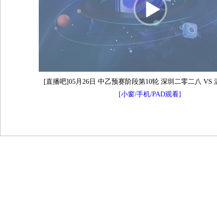
[直播吧]05月26日 中乙预赛阶段第10轮 深圳二零二八 VS
[小窗/手机/PAD观看]