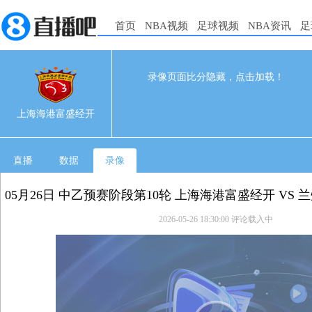
首页
NBA视频
足球视频
NBA资讯
足
录像页面比分隐藏，点击加载！
0
0
05-26 16:00
上海海港富盛经开
直播
数据
录像
05月26日 中乙预赛阶段第10轮 上海海港富盛经开 VS
2026-05-26 18:30:00
评论载入中