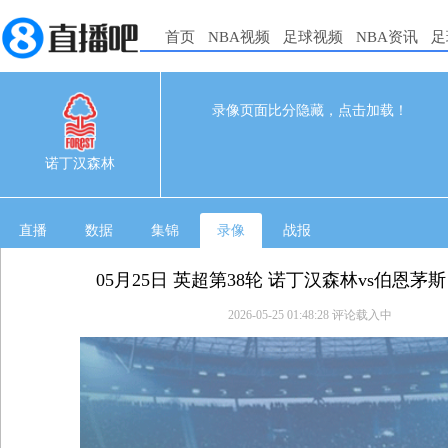
首页
NBA视频
足球视频
NBA资讯
足
录像页面比分隐藏，点击加载！
0
0
05-24 23:00
诺丁汉森林
直播
数据
集锦
录像
战报
05月25日 英超第38轮 诺丁汉森林vs伯恩茅
2026-05-25 01:48:28
评论载入中