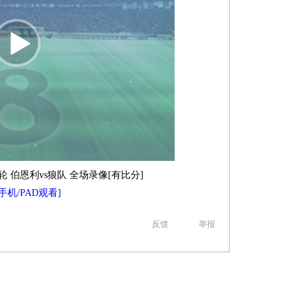
38轮 伯恩利vs狼队 全场录像[有比分]
手机/PAD观看]
反馈
举报