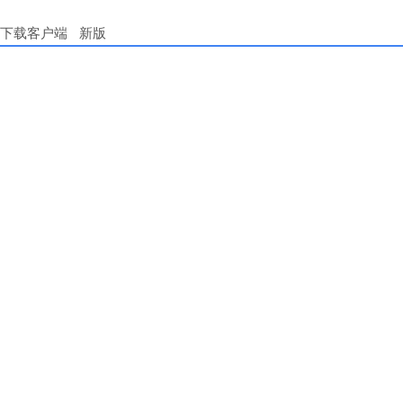
下载客户端
新版