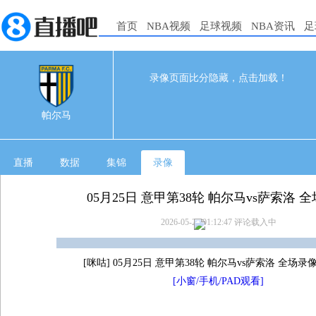
首页
NBA视频
足球视频
NBA资讯
足
录像页面比分隐藏，点击加载！
0
0
05-24 21:00
帕尔马
直播
数据
集锦
录像
05月25日 意甲第38轮 帕尔马vs萨索洛 
2026-05-25 01:12:47
评论载入中
[咪咕] 05月25日 意甲第38轮 帕尔马vs萨索洛 全场录
[小窗/手机/PAD观看]