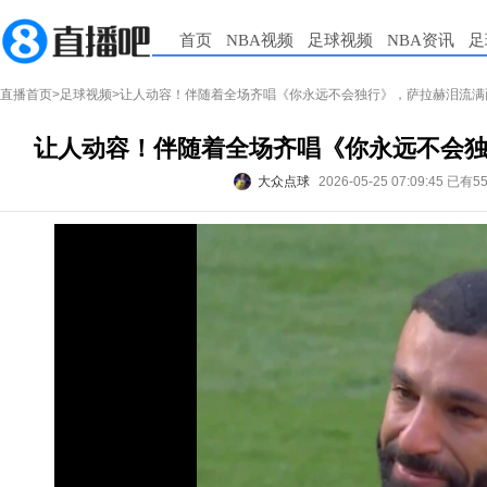
首页
NBA视频
足球视频
NBA资讯
足
直播首页
>
足球视频
>让人动容！伴随着全场齐唱《你永远不会独行》，萨拉赫泪流满
让人动容！伴随着全场齐唱《你永远不会
大众点球
2026-05-25 07:09:45
已有5