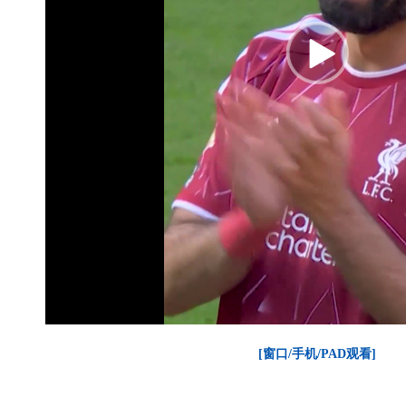
[窗口/手机/PAD观看]