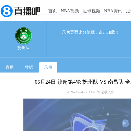
首页
NBA视频
足球视频
NBA资讯
足
录像页面比分隐藏，点击加载！
0
0
05-24 20:00
抚州队
直播
数据
录像
05月24日 赣超第4轮 抚州队 VS 南昌队 
2026-05-24 22:33:20
评论载入中