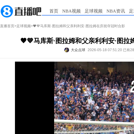
首页
NBA视频
足球视频
NBA资讯
足
直播首页
>
足球视频
>🖤💙马库斯·图拉姆和父亲利利安·图拉姆在庆祝夺冠时合影
🖤💙马库斯·图拉姆和父亲利利安·图
大众点球
2026-05-18 07:51:20
已有2