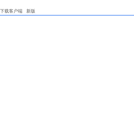
下载客户端
新版