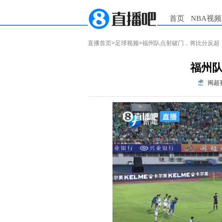
首页
NBA视频
直播首页
>
足球视频
>福州队点射破门，将比分反超
福州
闽超