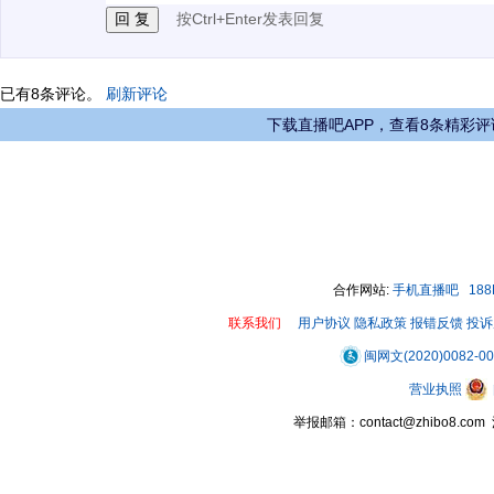
按Ctrl+Enter发表回复
已有
8
条评论。
刷新评论
下载直播吧APP，查看8条精彩评
合作网站:
手机直播吧
18
联系我们
用户协议
隐私政策
报错反馈
投诉
闽网文(2020)0082-0
营业执照
举报邮箱：contact@zhibo8.c