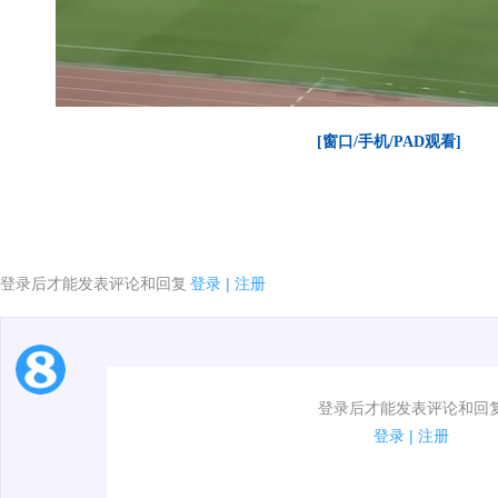
[窗口/手机/PAD观看]
登录后才能发表评论和回复
登录
|
注册
1.电脑端新用户可以发表评论了！
登录后才能发表评论和回
2.发言请遵守国家法律法规.
登录
|
注册
00:00 / 01:05
3.禁止发布任何宣传、广告、侮辱攻击他人、刷屏等信