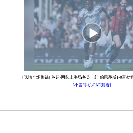
[咪咕全场集锦] 英超-两队上半场各染一红 伯恩茅斯1-0富
[小窗/手机/PAD观看]