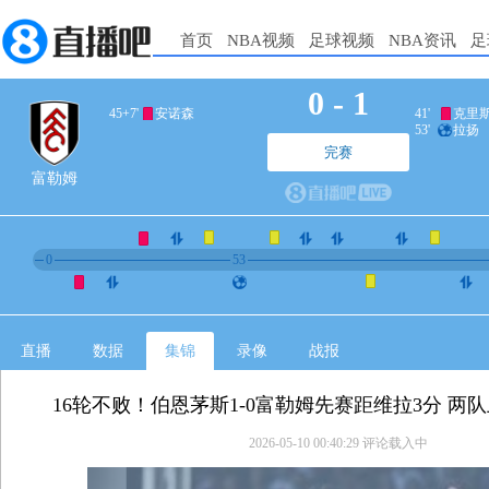
首页
NBA视频
足球视频
NBA资讯
足
0
-
1
45+7'
安诺森
41'
克里
53'
拉扬
完赛
富勒姆
0
53
直播
数据
集锦
录像
战报
16轮不败！伯恩茅斯1-0富勒姆先赛距维拉3分 两
2026-05-10 00:40:29
评论载入中