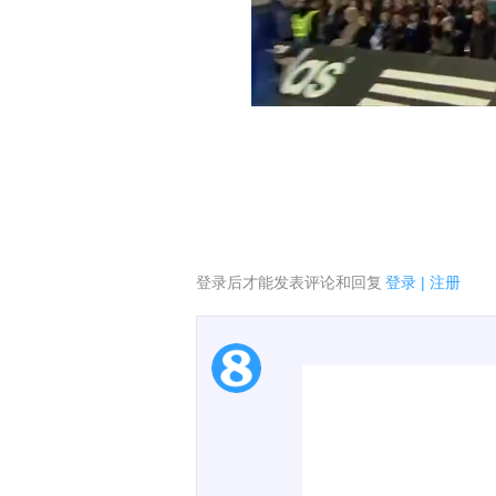
登录后才能发表评论和回复
登录
|
注册
1.电脑端新用户可以发
2.发言请遵守国家法律法
00:00 / 00:19
3.禁止发布任何宣传、