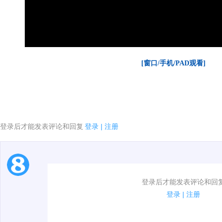
[窗口/手机/PAD观看]
登录后才能发表评论和回复
登录
|
注册
1.电脑端新用户可以发表评论了！
登录后才能发表评论和回
2.发言请遵守国家法律法规.
登录
|
注册
3.禁止发布任何宣传、广告、侮辱攻击他人、刷屏等信