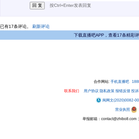
按Ctrl+Enter发表回复
已有
17
条评论。
刷新评论
下载直播吧APP，查看17条精彩
合作网站:
手机直播吧
18
联系我们
用户协议
隐私政策
报错反馈
投诉
闽网文(2020)0082-0
营业执照
举报邮箱：contact@zhibo8.c