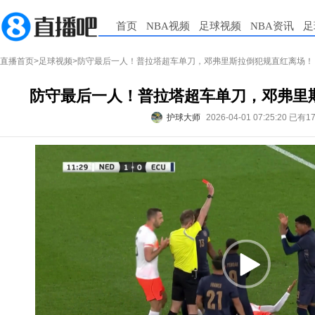
首页
NBA视频
足球视频
NBA资讯
足
直播首页
>
足球视频
>防守最后一人！普拉塔超车单刀，邓弗里斯拉倒犯规直红离场！
防守最后一人！普拉塔超车单刀，邓弗里
护球大师
2026-04-01 07:25:20
已有1