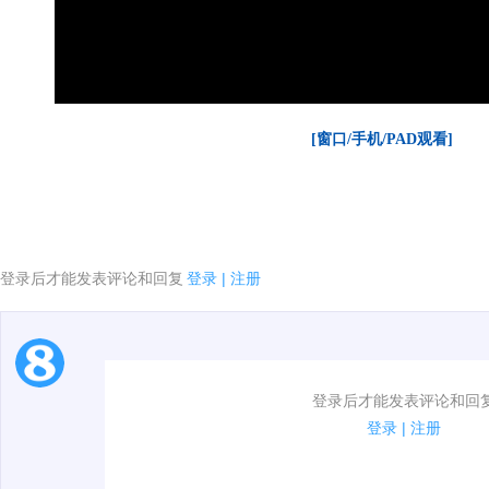
[窗口/手机/PAD观看]
登录后才能发表评论和回复
登录
|
注册
1.电脑端新用户可以发表评论了！
登录后才能发表评论和回
2.发言请遵守国家法律法规.
登录
|
注册
3.禁止发布任何宣传、广告、侮辱攻击他人、刷屏等信