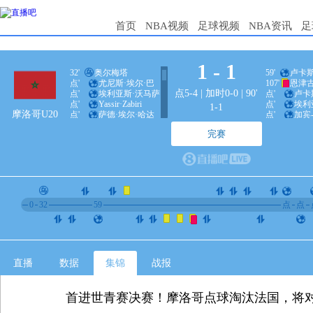
首页
NBA视频
足球视频
NBA资讯
足
1
-
1
32'
奥尔梅塔
59'
卢卡斯
点'
尤尼斯·埃尔·巴
107'
恩津
点5-4 | 加时0-0 | 90'
点'
埃利亚斯·沃马萨
点'
卢卡
哈维
点'
Yassir·Zabiri
点'
埃利
乌迪斯
1-1
摩洛哥U20
点'
萨德·埃尔·哈达
点'
加宾
点'
纳伊姆-拜尔
点'
达博
德
完赛
0
32
59
点
点
直播
数据
集锦
战报
首进世青赛决赛！摩洛哥点球淘汰法国，将