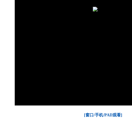
[窗口/手机/PAD观看]